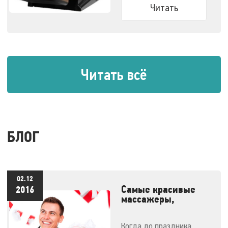
задачу.
Читать
Читать всё
БЛОГ
02.12
Самые красивые
2016
массажеры,
которые каждый
мечтает получить в
Когда до праздника