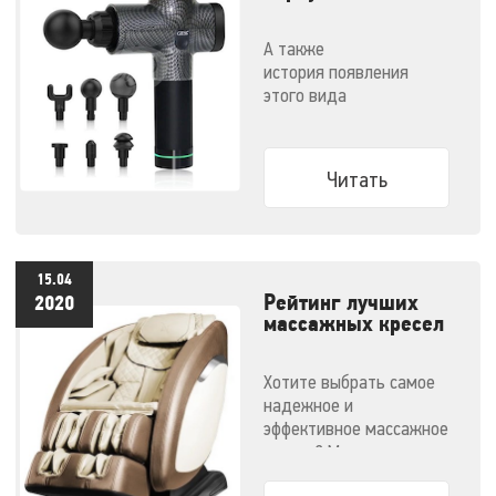
массажер и как им
правильно
А также
пользоваться
история появления
этого вида
массажеров и советы по
выбору конкретной
модели
Читать
15.04
Рейтинг лучших
2020
массажных кресел
- 2020
Хотите выбрать самое
надежное и
эффективное массажное
кресло? Мы
решили облегчить вам