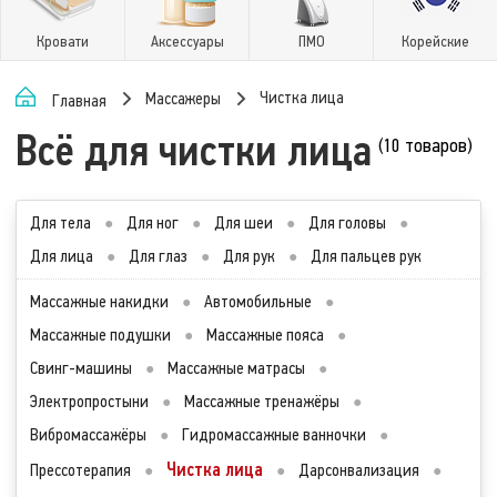
Кровати
Аксессуары
ПМО
Корейские
Чистка лица
Массажеры
Главная
Всё для чистки лица
(10 товаров)
Для тела
●
Для ног
●
Для шеи
●
Для головы
●
Для лица
●
Для глаз
●
Для рук
●
Для пальцев рук
Массажные накидки
●
Автомобильные
●
Массажные подушки
●
Массажные пояса
●
Свинг-машины
●
Массажные матрасы
●
Электропростыни
●
Массажные тренажёры
●
Вибромассажёры
●
Гидромассажные ванночки
●
Чистка лица
Прессотерапия
●
●
Дарсонвализация
●